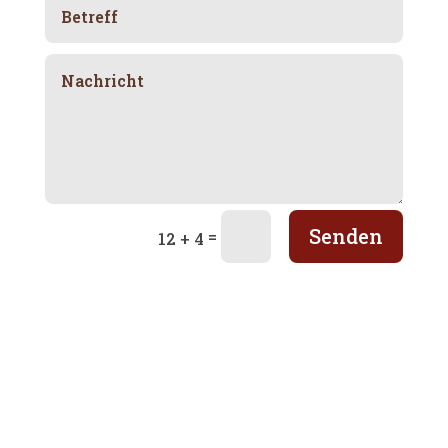
Senden
=
12 + 4