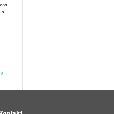
 eos
tus
t 5
→
Kontakt